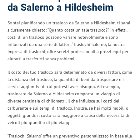
da Salerno a Hildesheim
Se stai pianificando un trasloco da Salerno a Hildesheim, ti sarai
sicuramente chiesto: “Quanto costa un tale trasloco?”. In effetti, i
costi di un trasloco possono variare notevolmente e sono
influenzati da una serie di fattori. ‘Traslochi Salerno’, la nostra
impresa di traslochi, offre servizi professionali a prezzi equi per
aiutarti a trasferirti senza problemi.
Il costo del tuo trasloco sarà determinato da diversi fattori, come
la distanza del trasloco, la quantità di beni da trasportare e i
servizi aggiuntivi di cui potresti aver bisogno. Ad esempio,
traslocare da Salerno a Hildesheim comporta un viaggio di
diverse centinaia di chilometri, il che influisce sui costi del
carburante e sui tempi di trasloco. Inoltre, se hai molti mobili o
oggetti grandi, il costo sarà maggiore a causa della necessità di
veicoli più grandi o di più viaggi.
‘Traslochi Salerno’ offre un preventivo personalizzato in base alle