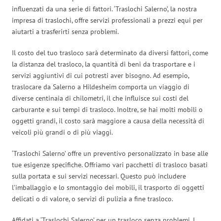
influenzati da una serie di fattori. ‘Traslochi Salerno’, la nostra
impresa di traslochi, offre servizi professionali a prezzi equi per
aiutarti a trasferirti senza problemi.
Il costo del tuo trasloco sarà determinato da diversi fattori, come
la distanza del trasloco, la quantità di beni da trasportare e i
servizi aggiuntivi di cui potresti aver bisogno. Ad esempio,
traslocare da Salerno a Hildesheim comporta un viaggio di
diverse centinaia di chilometri, il che influisce sui costi del
carburante e sui tempi di trasloco. Inoltre, se hai molti mobili o
oggetti grandi, il costo sarà maggiore a causa della necessità di
veicoli più grandi o di più viaggi.
‘Traslochi Salerno’ offre un preventivo personalizzato in base alle
tue esigenze specifiche. Offriamo vari pacchetti di trasloco basati
sulla portata e sui servizi necessari. Questo può includere
l’imballaggio e lo smontaggio dei mobili, il trasporto di oggetti
delicati o di valore, o servizi di pulizia a fine trasloco.
Affidati a ‘Traslochi Salerno’ per un trasloco senza problemi. I