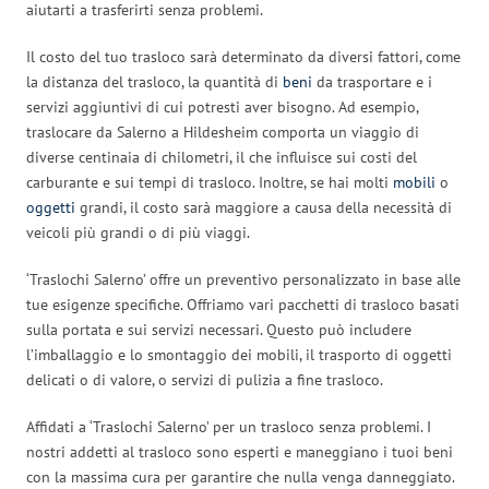
aiutarti a trasferirti senza problemi.
Il costo del tuo trasloco sarà determinato da diversi fattori, come
la distanza del trasloco, la quantità di
beni
da trasportare e i
servizi aggiuntivi di cui potresti aver bisogno. Ad esempio,
traslocare da Salerno a Hildesheim comporta un viaggio di
diverse centinaia di chilometri, il che influisce sui costi del
carburante e sui tempi di trasloco. Inoltre, se hai molti
mobili
o
oggetti
grandi, il costo sarà maggiore a causa della necessità di
veicoli più grandi o di più viaggi.
‘Traslochi Salerno’ offre un preventivo personalizzato in base alle
tue esigenze specifiche. Offriamo vari pacchetti di trasloco basati
sulla portata e sui servizi necessari. Questo può includere
l’imballaggio e lo smontaggio dei mobili, il trasporto di oggetti
delicati o di valore, o servizi di pulizia a fine trasloco.
Affidati a ‘Traslochi Salerno’ per un trasloco senza problemi. I
nostri addetti al trasloco sono esperti e maneggiano i tuoi beni
con la massima cura per garantire che nulla venga danneggiato.