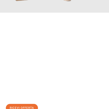
INFORMATI ORA
Scopri con Traslochi Salerno quanto può essere
facile e senza
stress il tuo trasloco a Salerno
. Il nostro team di esperti è
pronto ad assicurarti una transizione senza intoppi nella tua
nuova casa.
Ottieni subito
un'offerta non vincolante
e
risparmia € 100:
RICEVI OFFERTA
0299948957