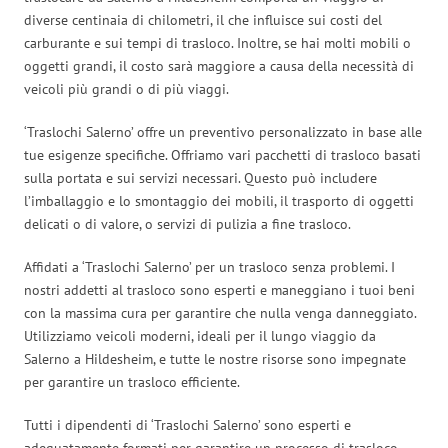
diverse centinaia di chilometri, il che influisce sui costi del
carburante e sui tempi di trasloco. Inoltre, se hai molti mobili o
oggetti grandi, il costo sarà maggiore a causa della necessità di
veicoli più grandi o di più viaggi.
‘Traslochi Salerno’ offre un preventivo personalizzato in base alle
tue esigenze specifiche. Offriamo vari pacchetti di trasloco basati
sulla portata e sui servizi necessari. Questo può includere
l’imballaggio e lo smontaggio dei mobili, il trasporto di oggetti
delicati o di valore, o servizi di pulizia a fine trasloco.
Affidati a ‘Traslochi Salerno’ per un trasloco senza problemi. I
nostri addetti al trasloco sono esperti e maneggiano i tuoi beni
con la massima cura per garantire che nulla venga danneggiato.
Utilizziamo veicoli moderni, ideali per il lungo viaggio da
Salerno a Hildesheim, e tutte le nostre risorse sono impegnate
per garantire un trasloco efficiente.
Tutti i dipendenti di ‘Traslochi Salerno’ sono esperti e
adeguatamente formati per garantire un processo di trasloco