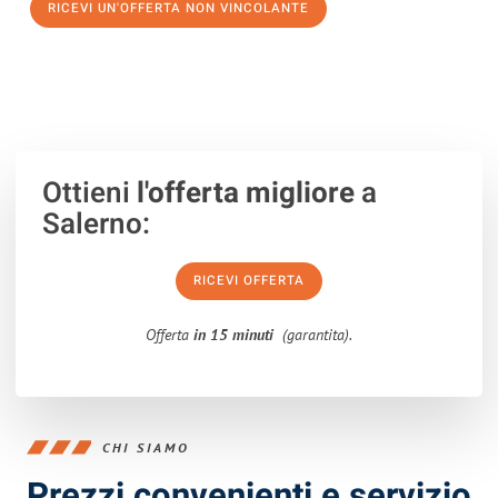
RICEVI UN'OFFERTA NON VINCOLANTE
100% non vincolante – Risposta garantita entro 15 minuti.
Ottieni
l'offerta migliore
a
Salerno:
RICEVI OFFERTA
Offerta
in 15 minuti
(garantita).
CHI SIAMO
Prezzi convenienti e servizio