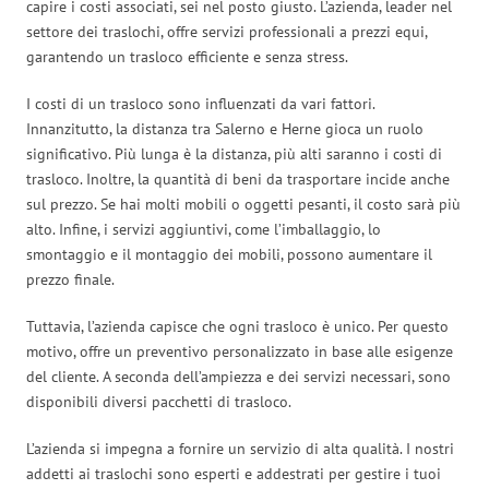
capire i costi associati, sei nel posto giusto. L’azienda, leader nel
settore dei traslochi, offre servizi professionali a prezzi equi,
garantendo un trasloco efficiente e senza stress.
I costi di un trasloco sono influenzati da vari fattori.
Innanzitutto, la distanza tra Salerno e Herne gioca un ruolo
significativo. Più lunga è la distanza, più alti saranno i costi di
trasloco. Inoltre, la quantità di beni da trasportare incide anche
sul prezzo. Se hai molti mobili o oggetti pesanti, il costo sarà più
alto. Infine, i servizi aggiuntivi, come l’imballaggio, lo
smontaggio e il montaggio dei mobili, possono aumentare il
prezzo finale.
Tuttavia, l’azienda capisce che ogni trasloco è unico. Per questo
motivo, offre un preventivo personalizzato in base alle esigenze
del cliente. A seconda dell’ampiezza e dei servizi necessari, sono
disponibili diversi pacchetti di trasloco.
L’azienda si impegna a fornire un servizio di alta qualità. I nostri
addetti ai traslochi sono esperti e addestrati per gestire i tuoi