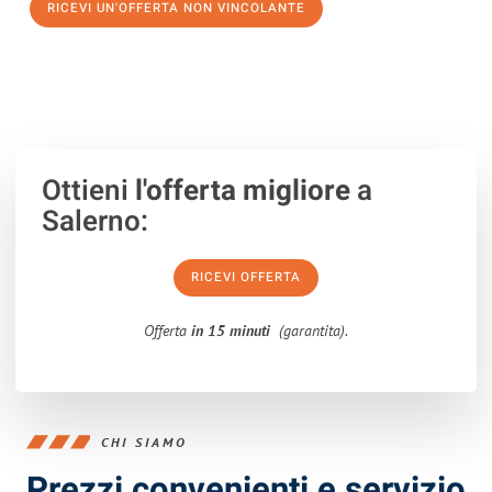
RICEVI UN'OFFERTA NON VINCOLANTE
100% non vincolante – Risposta garantita entro 15 minuti.
Ottieni
l'offerta migliore
a
Salerno:
RICEVI OFFERTA
Offerta
in 15 minuti
(garantita).
CHI SIAMO
Prezzi convenienti e servizio