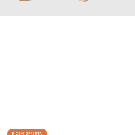
INFORMATI ORA
Scopri con Traslochi Salerno quanto può essere
facile e senza
stress il tuo trasloco a Salerno
. Il nostro team di esperti è
pronto ad assicurarti una transizione senza intoppi nella tua
nuova casa.
Ottieni subito
un'offerta non vincolante
e
risparmia € 100:
RICEVI OFFERTA
0299948957