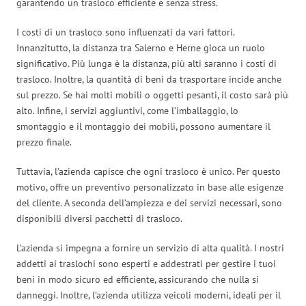
garantendo un trasloco efficiente e senza stress.
I costi di un trasloco sono influenzati da vari fattori.
Innanzitutto, la distanza tra Salerno e Herne gioca un ruolo
significativo. Più lunga è la distanza, più alti saranno i costi di
trasloco. Inoltre, la quantità di beni da trasportare incide anche
sul prezzo. Se hai molti mobili o oggetti pesanti, il costo sarà più
alto. Infine, i servizi aggiuntivi, come l’imballaggio, lo
smontaggio e il montaggio dei mobili, possono aumentare il
prezzo finale.
Tuttavia, l’azienda capisce che ogni trasloco è unico. Per questo
motivo, offre un preventivo personalizzato in base alle esigenze
del cliente. A seconda dell’ampiezza e dei servizi necessari, sono
disponibili diversi pacchetti di trasloco.
L’azienda si impegna a fornire un servizio di alta qualità. I nostri
addetti ai traslochi sono esperti e addestrati per gestire i tuoi
beni in modo sicuro ed efficiente, assicurando che nulla si
danneggi. Inoltre, l’azienda utilizza veicoli moderni, ideali per il