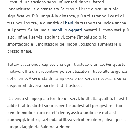
I costi di un trasloco sono influenzati da vari fattori.
Innanzitutto, la distanza tra Salerno e Herne gioca un ruolo
significativo. Più lunga è la distanza, più alti saranno i costi di
trasloco. Inoltre, la quantità di
beni
da trasportare incide anche
sul prezzo. Se hai molti
mobili
o
oggetti
pesanti, il costo sarà più
alto. Infine, i servizi aggiuntivi, come l’imballaggio, lo
smontaggio e il montaggio dei mobili, possono aumentare il
prezzo finale.
Tuttavia, l’azienda capisce che ogni trasloco è unico. Per questo
motivo, offre un preventivo personalizzato in base alle esigenze
del cliente. A seconda dell’ampiezza e dei servizi necessari, sono
disponibili diversi pacchetti di trasloco.
L’azienda si impegna a fornire un servizio di alta qualità. I nostri
addetti ai traslochi sono esperti e addestrati per gestire i tuoi
beni in modo sicuro ed efficiente, assicurando che nulla si
danneggi. Inoltre, l’azienda utilizza veicoli moderni, ideali per il
lungo viaggio da Salerno a Herne.