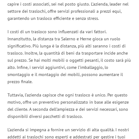
capire i costi associati, sei nel posto giusto. L’azienda, leader nel
settore dei traslochi, offre servizi professionali a prezzi equi,
garantendo un trasloco efficiente e senza stress.
I costi di un trasloco sono influenzati da vari fattori.
Innanzitutto, la distanza tra Salerno e Herne gioca un ruolo
significativo. Più lunga è la distanza, più alti saranno i costi di
trasloco. Inoltre, la quantità di beni da trasportare incide anche
sul prezzo. Se hai molti mobili o oggetti pesanti, il costo sarà più
alto. Infine, i servizi aggiuntivi, come l’imballaggio, lo
smontaggio e il montaggio dei mobili, possono aumentare il
prezzo finale.
Tuttavia, l’azienda capisce che ogni trasloco è unico. Per questo
motivo, offre un preventivo personalizzato in base alle esigenze
del cliente. A seconda dell’ampiezza e dei servizi necessari, sono
disponibili diversi pacchetti di trasloco.
L’azienda si impegna a fornire un servizio di alta qualità. I nostri
addetti ai traslochi sono esperti e addestrati per gestire i tuoi