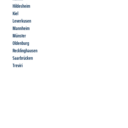
Hildesheim
Kiel
Leverkusen
Mannheim
Münster
Oldenburg
Recklinghausen
Saarbrücken
Treviri
Richiedi ora la tua
offerta
al
miglior