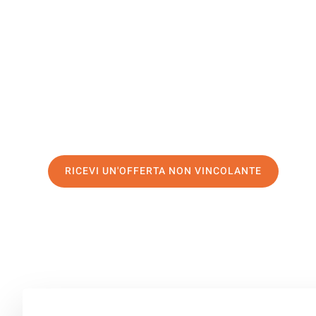
Magdebur
Il tuo trasloco Salerno Magdeburgo può essere così faci
servizio di prima classe
e assicurati i
migliori prezzi in 
Richiedo ora la tua offerta personalizzata e fai il prim
trasloco senza stress a Magdeburgo
RICEVI UN'OFFERTA NON VINCOLANTE
100% non vincolante – Risposta garantita entro 15 minuti.