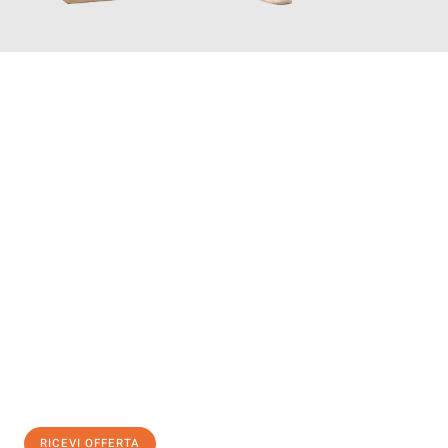
INFORMATI ORA
Scopri con Traslochi Salerno quanto può essere
facile e senza
stress il tuo trasloco a Salerno
. Il nostro team di esperti è
pronto ad assicurarti una transizione senza intoppi nella tua
nuova casa.
Ottieni subito
un'offerta non vincolante
e
risparmia € 100:
RICEVI OFFERTA
0299948957