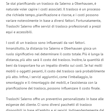
Se stai pianificando un trasloco da Salerno a Oberhausen, è
naturale voler capire i costi associati. Il trasloco è un processo
che richiede tempo, pianificazione e risorse, e i costi possono
variare notevolmente in base a diversi fattori. Fortunatamente,
Traslochi Salerno offre servizi di trasloco professionali a prezzi
equi e accessibili.
I costi di un trasloco sono influenzati da vari fattori.
Innanzitutto, la distanza tra Salerno e Oberhausen gioca un
ruolo significativo nel determinare il costo totale. Più è lunga la
distanza, più alto sarà il costo del trasloco. Inoltre, la quantità di
beni da trasportare ha un impatto diretto sui costi. Se hai molti
mobili o oggetti pesanti, il costo del trasloco sarà probabilmente
più alto. Infine, i servizi aggiuntivi, come l’imballaggio, lo
smontaggio e il rimontaggio dei mobili, e l’assistenza con la
pianificazione del trasloco, possono influenzare il costo finale.
Traslochi Salerno offre un preventivo personalizzato in base alle
esigenze del cliente. Ci sono diversi pacchetti di trasloco
disponibili in base all’ambito e ai servizi. Indipendentemente dal