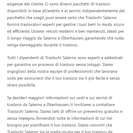
esigenze del cliente. Ci sono diversi pacchetti di trasloco
disponibili in base all’ambito e ai servizi. Indipendentemente dal
pacchetto che scegli, puoi essere certo che Traslochi Salerno
fornirà traslocatori esperti per gestire i tuoi beni in modo sicuro
ed efficiente. Usiamo veicoli moderni e ben mantenuti, ideali per
il lungo viaggio da Salerno a Oberhausen, garantendo che nulla
venga danneggiato durante il trasloco.
Tutti i dipendenti di Traslochi Salerno sono esperti e addestrati
per garantire un processo di trasloco senza intoppi. Siamo
orgogliosi della nostra equipe di professionisti che lavorano
sodo per assicurarsi che il tuo trasloco sia il più facile e senza
stress possibile.
Se desideri maggiori informazioni sui costi e sui servizi di
trasloco da Salerno a Oberhausen, ti invitiamo a contattare
Traslochi Salerno. Siamo lieti di offrire un preventivo gratuito e
senza impegno, fornendoti tutte le informazioni di cui hai
bisogno per pianificare il tuo trasloco. Siamo convinti che
Traslochi Salerno sia la scelta giusta per il tuo trasloco da