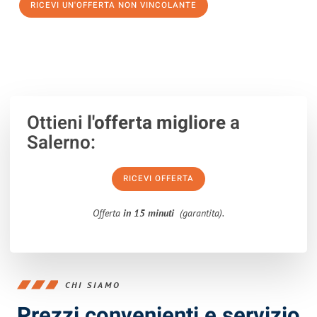
RICEVI UN'OFFERTA NON VINCOLANTE
100% non vincolante – Risposta garantita entro 15 minuti.
Ottieni
l'offerta migliore
a
Salerno:
RICEVI OFFERTA
Offerta
in 15 minuti
(garantita).
CHI SIAMO
Prezzi convenienti e servizio