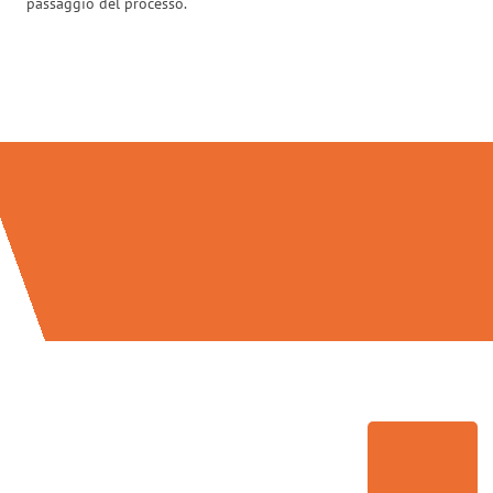
passaggio del processo.
Traslochi Salerno in numeri: