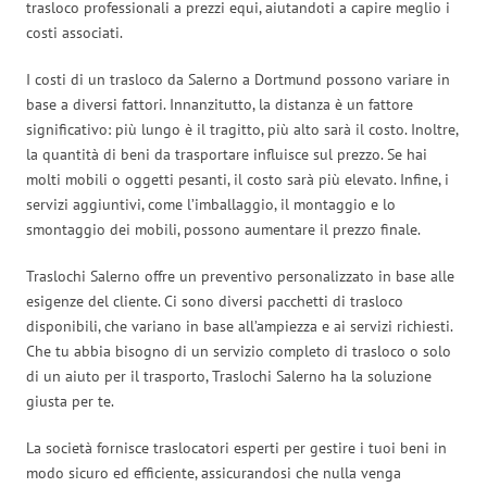
trasloco professionali a prezzi equi, aiutandoti a capire meglio i
costi associati.
I costi di un trasloco da Salerno a Dortmund possono variare in
base a diversi fattori. Innanzitutto, la distanza è un fattore
significativo: più lungo è il tragitto, più alto sarà il costo. Inoltre,
la quantità di beni da trasportare influisce sul prezzo. Se hai
molti mobili o oggetti pesanti, il costo sarà più elevato. Infine, i
servizi aggiuntivi, come l’imballaggio, il montaggio e lo
smontaggio dei mobili, possono aumentare il prezzo finale.
Traslochi Salerno offre un preventivo personalizzato in base alle
esigenze del cliente. Ci sono diversi pacchetti di trasloco
disponibili, che variano in base all’ampiezza e ai servizi richiesti.
Che tu abbia bisogno di un servizio completo di trasloco o solo
di un aiuto per il trasporto, Traslochi Salerno ha la soluzione
giusta per te.
La società fornisce traslocatori esperti per gestire i tuoi beni in
modo sicuro ed efficiente, assicurandosi che nulla venga