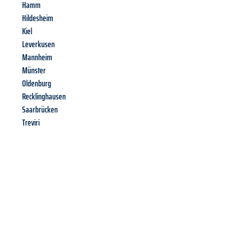
Hamm
Hildesheim
Kiel
Leverkusen
Mannheim
Münster
Oldenburg
Recklinghausen
Saarbrücken
Treviri
Richiedi ora la tua
offerta
al
miglior