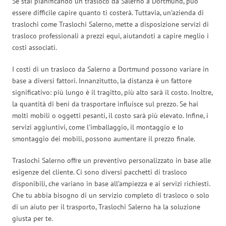
Se stai pianificando un trasloco da Salerno a Dortmund, può
essere difficile capire quanto ti costerà. Tuttavia, un’azienda di
traslochi come Traslochi Salerno, mette a disposizione servizi di
trasloco professionali a prezzi equi, aiutandoti a capire meglio i
costi associati.
I costi di un trasloco da Salerno a Dortmund possono variare in
base a diversi fattori. Innanzitutto, la distanza è un fattore
significativo: più lungo è il tragitto, più alto sarà il costo. Inoltre,
la quantità di beni da trasportare influisce sul prezzo. Se hai
molti mobili o oggetti pesanti, il costo sarà più elevato. Infine, i
servizi aggiuntivi, come l’imballaggio, il montaggio e lo
smontaggio dei mobili, possono aumentare il prezzo finale.
Traslochi Salerno offre un preventivo personalizzato in base alle
esigenze del cliente. Ci sono diversi pacchetti di trasloco
disponibili, che variano in base all’ampiezza e ai servizi richiesti.
Che tu abbia bisogno di un servizio completo di trasloco o solo
di un aiuto per il trasporto, Traslochi Salerno ha la soluzione
giusta per te.