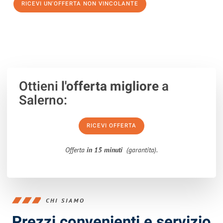
RICEVI UN'OFFERTA NON VINCOLANTE
100% non vincolante – Risposta garantita entro 15 minuti.
Ottieni
l'offerta migliore
a
Salerno:
RICEVI OFFERTA
Offerta
in 15 minuti
(garantita).
CHI SIAMO
Prezzi convenienti e servizio