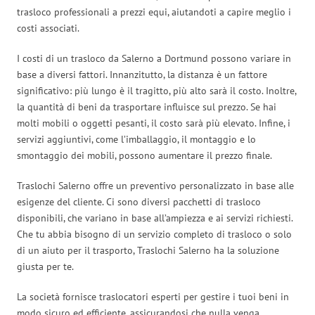
trasloco professionali a prezzi equi, aiutandoti a capire meglio i
costi associati.
I costi di un trasloco da Salerno a Dortmund possono variare in
base a diversi fattori. Innanzitutto, la distanza è un fattore
significativo: più lungo è il tragitto, più alto sarà il costo. Inoltre,
la quantità di beni da trasportare influisce sul prezzo. Se hai
molti mobili o oggetti pesanti, il costo sarà più elevato. Infine, i
servizi aggiuntivi, come l’imballaggio, il montaggio e lo
smontaggio dei mobili, possono aumentare il prezzo finale.
Traslochi Salerno offre un preventivo personalizzato in base alle
esigenze del cliente. Ci sono diversi pacchetti di trasloco
disponibili, che variano in base all’ampiezza e ai servizi richiesti.
Che tu abbia bisogno di un servizio completo di trasloco o solo
di un aiuto per il trasporto, Traslochi Salerno ha la soluzione
giusta per te.
La società fornisce traslocatori esperti per gestire i tuoi beni in
modo sicuro ed efficiente, assicurandosi che nulla venga