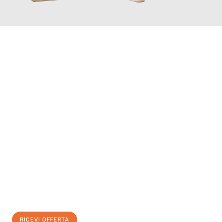
INFORMATI ORA
Scopri con Traslochi Salerno quanto può essere
facile e senza
stress il tuo trasloco a Salerno
. Il nostro team di esperti è
pronto ad assicurarti una transizione senza intoppi nella tua
nuova casa.
Ottieni subito
un'offerta non vincolante
e
risparmia € 100:
RICEVI OFFERTA
0299948957