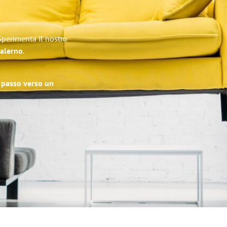
Sperimenta il nostro
Salerno
.
o passo verso un