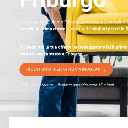
Friburgo
Il tuo trasloco Salerno Friburgo può essere così facile! 
servizio di prima classe
e assicurati i
migliori prezzi in 
Richiedo ora la tua offerta personalizzata e fai il prim
trasloco senza stress a Friburgo
RICEVI UN'OFFERTA NON VINCOLANTE
100% non vincolante – Risposta garantita entro 15 minuti.