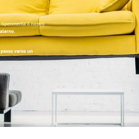
! Sperimenta il nostro
Salerno
.
o passo verso un