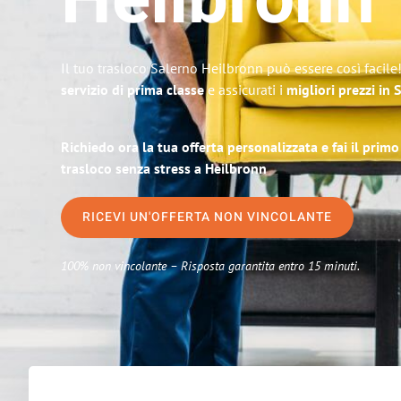
Heilbronn
Il tuo trasloco Salerno Heilbronn può essere così facile
servizio di prima classe
e assicurati i
migliori prezzi in 
Richiedo ora la tua offerta personalizzata e fai il prim
trasloco senza stress a Heilbronn
RICEVI UN'OFFERTA NON VINCOLANTE
100% non vincolante – Risposta garantita entro 15 minuti.