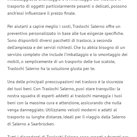
trasporto di oggetti particolarmente pesanti o delicati, possono
anch’essi influenzare il prezzo finale.
Per aiutarti a capire meglio i costi, Traslochi Salerno offre un
preventivo personalizzato in base alle tue esigenze specifiche.
Sono disponibili diversi pacchetti di trasloco, a seconda
dell’ampiezza e dei servizi richiesti. Che tu abbia bisogno di un
servizio completo che include l’imballaggio e lo smontaggio dei
mobili, o semplicemente di un trasporto delle tue scatole,
Traslochi Salerno ha la soluzione giusta per te.
Una delle principali preoccupazioni nel trasloco è la sicurezza
dei tuoi beni. Con Traslochi Salerno, puoi stare tranquillo: la
nostra squadra di esperti addetti ai traslochi maneggia i tuoi
beni con la massima cura e attenzione, assicurando che nulla
venga danneggiato. Utilizziamo veicoli moderni e adatti al
trasporto su lunghe distanze, ideali per il viaggio dalla Salerno
di Salerno a Saarbrücken.
Tutti i dipendenti di Traslochi Salerno sono esperti e formati per