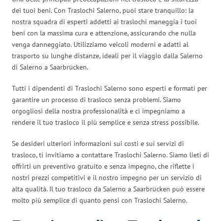
dei tuoi beni. Con Traslochi Salerno, puoi stare tranquillo: la
nostra squadra di esperti addetti ai traslochi maneggia i tuoi
beni con la massima cura e attenzione, assicurando che nulla
venga danneggiato. Utilizziamo veicoli moderni e adatti al
trasporto su lunghe distanze, ideali per il viaggio dalla Salerno
di Salerno a Saarbrücken.
Tutti i dipendenti di Traslochi Salerno sono esperti e formati per
garantire un processo di trasloco senza problemi. Siamo
orgogliosi della nostra professionalità e ci impegniamo a
rendere il tuo trasloco il più semplice e senza stress possibile.
Se desideri ulteriori informazioni sui costi e sui servizi di
trasloco, ti invitiamo a contattare Traslochi Salerno. Siamo lieti di
offrirti un preventivo gratuito e senza impegno, che riflette i
nostri prezzi competitivi e il nostro impegno per un servizio di
alta qualità. Il tuo trasloco da Salerno a Saarbrücken può essere
molto più semplice di quanto pensi con Traslochi Salerno.