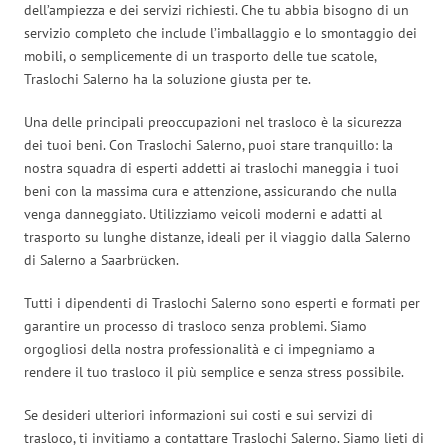
dell’ampiezza e dei servizi richiesti. Che tu abbia bisogno di un
servizio completo che include l’imballaggio e lo smontaggio dei
mobili, o semplicemente di un trasporto delle tue scatole,
Traslochi Salerno ha la soluzione giusta per te.
Una delle principali preoccupazioni nel trasloco è la sicurezza
dei tuoi beni. Con Traslochi Salerno, puoi stare tranquillo: la
nostra squadra di esperti addetti ai traslochi maneggia i tuoi
beni con la massima cura e attenzione, assicurando che nulla
venga danneggiato. Utilizziamo veicoli moderni e adatti al
trasporto su lunghe distanze, ideali per il viaggio dalla Salerno
di Salerno a Saarbrücken.
Tutti i dipendenti di Traslochi Salerno sono esperti e formati per
garantire un processo di trasloco senza problemi. Siamo
orgogliosi della nostra professionalità e ci impegniamo a
rendere il tuo trasloco il più semplice e senza stress possibile.
Se desideri ulteriori informazioni sui costi e sui servizi di
trasloco, ti invitiamo a contattare Traslochi Salerno. Siamo lieti di