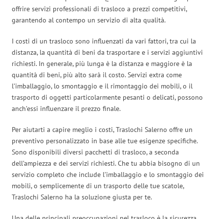
offrire servizi professionali di trasloco a prezzi competitivi,
garantendo al contempo un servizio di alta qualità.
I costi di un trasloco sono influenzati da vari fattori, tra cui la
distanza, la quantità di beni da trasportare e i servizi aggiuntivi
richiesti. In generale, più lunga è la distanza e maggiore è la
quantità di beni, più alto sarà il costo. Servizi extra come
l’imballaggio, lo smontaggio e il rimontaggio dei mobili, o il
trasporto di oggetti particolarmente pesanti o delicati, possono
anch’essi influenzare il prezzo finale.
Per aiutarti a capire meglio i costi, Traslochi Salerno offre un
preventivo personalizzato in base alle tue esigenze specifiche.
Sono disponibili diversi pacchetti di trasloco, a seconda
dell’ampiezza e dei servizi richiesti. Che tu abbia bisogno di un
servizio completo che include l’imballaggio e lo smontaggio dei
mobili, o semplicemente di un trasporto delle tue scatole,
Traslochi Salerno ha la soluzione giusta per te.
Una delle principali preoccupazioni nel trasloco è la sicurezza