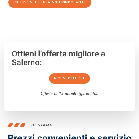
RICEVI UN'OFFERTA NON VINCOLANTE
100% non vincolante – Risposta garantita entro 15 minuti.
Ottieni
l'offerta migliore
a
Salerno:
RICEVI OFFERTA
Offerta
in 15 minuti
(garantita).
CHI SIAMO
Prezzi convenienti e servizio