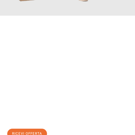
INFORMATI ORA
Scopri con Traslochi Salerno quanto può essere
facile e senza
stress il tuo trasloco a Salerno
. Il nostro team di esperti è
pronto ad assicurarti una transizione senza intoppi nella tua
nuova casa.
Ottieni subito
un'offerta non vincolante
e
risparmia € 100:
RICEVI OFFERTA
0299948957