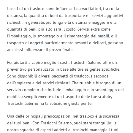
I
costi
di un trasloco sono influenzati da vari fattori, tra cui la
distanza, la quantità di
beni
da trasportare e i servizi aggiuntivi
richiesti. In generale, più lunga è la distanza e maggiore è la
quantità di beni, più alto sarà il costo. Servizi extra come
l’imballaggio, lo smontaggio e il rimontaggio dei
mobili
, o il
trasporto di
oggetti
particolarmente pesanti o delicati, possono
anch’essi influenzare il prezzo finale.
Per aiutarti a capire meglio i costi, Traslochi Salerno offre un
preventivo personalizzato in base alle tue esigenze specifiche.
Sono disponibili diversi pacchetti di trasloco, a seconda
dell’ampiezza e dei servizi richiesti. Che tu abbia bisogno di un
servizio completo che include l’imballaggio e lo smontaggio dei
mobili, o semplicemente di un trasporto delle tue scatole,
Traslochi Salerno ha la soluzione giusta per te.
Una delle principali preoccupazioni nel trasloco è la sicurezza
dei tuoi beni. Con Traslochi Salerno, puoi stare tranquillo: la
nostra squadra di esperti addetti ai traslochi maneggia i tuoi