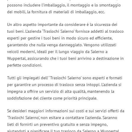
possono includere l’imballaggio, il montaggio e lo smontaggio
dei mobili, la fornitura di materiali di imballaggio, ecc.
Un altro aspetto importante da considerare è la sicurezza dei
tuoi beni. L’azienda ‘Traslochi Salerno’ fornisce addetti al trasloco
esperti per gestire i tuoi beni in modo sicuro ed efficiente,
garantendo che nulla venga danneggiato. Vengono utilizzati
veicoli moderni, ideali per il lungo viaggio da Salerno a
Wuppertal, assicurando che i tuoi beni arrivino a destinazione in
perfette condizioni.
Tutti gli impiegati dell’ ‘Traslochi Salerno’ sono esperti e formati
per garantire un processo di trasloco senza intoppi. L’azienda si
impegna a offrire un servizio di alta qualità, mantenendo la
soddisfazione del cliente come priorità principale.
Se desideri maggiori informazioni sui costi e sui servizi offerti da
‘Traslochi Salerno’, non esitare a contattare l’azienda. Saranno
lieti di fornirti un preventivo gratuito e senza impegno,
aiutandoti a pianificare il tuo trasloco da Salerno a Wuppertal