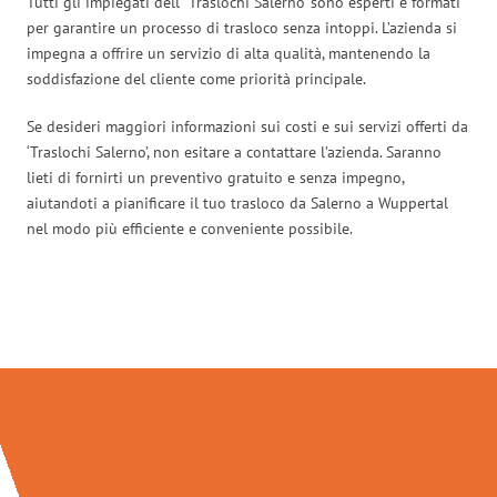
Tutti gli impiegati dell’ ‘Traslochi Salerno’ sono esperti e formati
per garantire un processo di trasloco senza intoppi. L’azienda si
impegna a offrire un servizio di alta qualità, mantenendo la
soddisfazione del cliente come priorità principale.
Se desideri maggiori informazioni sui costi e sui servizi offerti da
‘Traslochi Salerno’, non esitare a contattare l’azienda. Saranno
lieti di fornirti un preventivo gratuito e senza impegno,
aiutandoti a pianificare il tuo trasloco da Salerno a Wuppertal
nel modo più efficiente e conveniente possibile.
Traslochi Salerno in numeri: