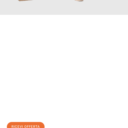
INFORMATI ORA
Scopri con Traslochi Salerno quanto può essere
facile e senza
stress il tuo trasloco a Salerno
. Il nostro team di esperti è
pronto ad assicurarti una transizione senza intoppi nella tua
nuova casa.
Ottieni subito
un'offerta non vincolante
e
risparmia € 100:
RICEVI OFFERTA
0299948957