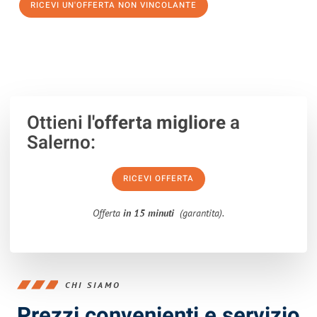
RICEVI UN'OFFERTA NON VINCOLANTE
100% non vincolante – Risposta garantita entro 15 minuti.
Ottieni
l'offerta migliore
a
Salerno:
RICEVI OFFERTA
Offerta
in 15 minuti
(garantita).
CHI SIAMO
Prezzi convenienti e servizio