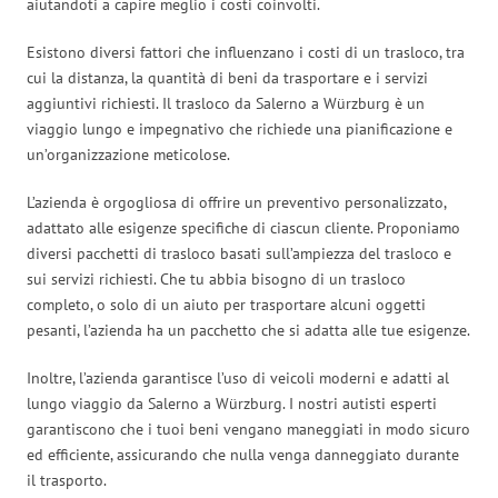
aiutandoti a capire meglio i costi coinvolti.
Esistono diversi fattori che influenzano i costi di un trasloco, tra
cui la distanza, la quantità di beni da trasportare e i servizi
aggiuntivi richiesti. Il trasloco da Salerno a Würzburg è un
viaggio lungo e impegnativo che richiede una pianificazione e
un’organizzazione meticolose.
L’azienda è orgogliosa di offrire un preventivo personalizzato,
adattato alle esigenze specifiche di ciascun cliente. Proponiamo
diversi pacchetti di trasloco basati sull’ampiezza del trasloco e
sui servizi richiesti. Che tu abbia bisogno di un trasloco
completo, o solo di un aiuto per trasportare alcuni oggetti
pesanti, l’azienda ha un pacchetto che si adatta alle tue esigenze.
Inoltre, l’azienda garantisce l’uso di veicoli moderni e adatti al
lungo viaggio da Salerno a Würzburg. I nostri autisti esperti
garantiscono che i tuoi beni vengano maneggiati in modo sicuro
ed efficiente, assicurando che nulla venga danneggiato durante
il trasporto.