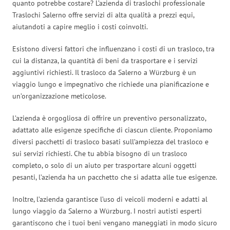
quanto potrebbe costare? L’azienda di traslochi professionale
Traslochi Salerno offre servizi di alta qualità a prezzi equi,
aiutandoti a capire meglio i costi coinvolti.
Esistono diversi fattori che influenzano i costi di un trasloco, tra
cui la distanza, la quantità di beni da trasportare e i servizi
aggiuntivi richiesti. Il trasloco da Salerno a Würzburg è un
viaggio lungo e impegnativo che richiede una pianificazione e
un’organizzazione meticolose.
L’azienda è orgogliosa di offrire un preventivo personalizzato,
adattato alle esigenze specifiche di ciascun cliente. Proponiamo
diversi pacchetti di trasloco basati sull’ampiezza del trasloco e
sui servizi richiesti. Che tu abbia bisogno di un trasloco
completo, o solo di un aiuto per trasportare alcuni oggetti
pesanti, l’azienda ha un pacchetto che si adatta alle tue esigenze.
Inoltre, l’azienda garantisce l’uso di veicoli moderni e adatti al
lungo viaggio da Salerno a Würzburg. I nostri autisti esperti
garantiscono che i tuoi beni vengano maneggiati in modo sicuro