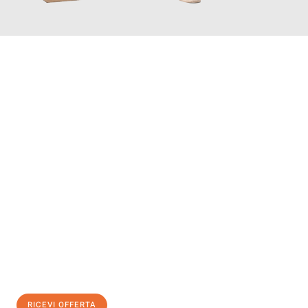
INFORMATI ORA
Scopri con Traslochi Salerno quanto può essere
facile e senza
stress il tuo trasloco a Salerno
. Il nostro team di esperti è
pronto ad assicurarti una transizione senza intoppi nella tua
nuova casa.
Ottieni subito
un'offerta non vincolante
e
risparmia € 100:
RICEVI OFFERTA
0299948957