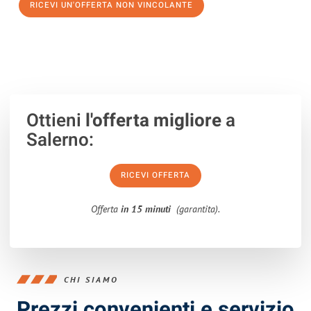
RICEVI UN'OFFERTA NON VINCOLANTE
100% non vincolante – Risposta garantita entro 15 minuti.
Ottieni
l'offerta migliore
a
Salerno:
RICEVI OFFERTA
Offerta
in 15 minuti
(garantita).
CHI SIAMO
Prezzi convenienti e servizio