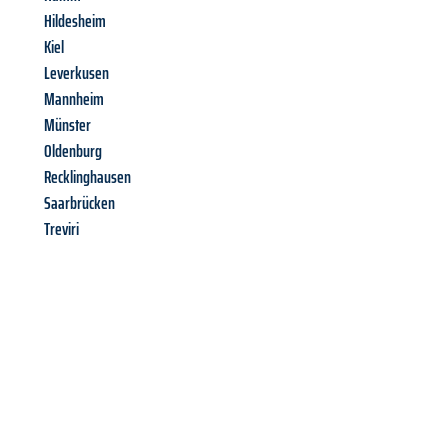
Hildesheim
Kiel
Leverkusen
Mannheim
Münster
Oldenburg
Recklinghausen
Saarbrücken
Treviri
Richiedi ora la tua
offerta
al
miglior