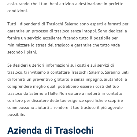
assicurando che i tuoi beni arrivino a destinazione in perfette
condizioni.
Tutti i dipendenti di Traslochi Salerno sono esperti e formati per
garantire un processo di trasloco senza intoppi. Sono dedicati a
fornire un servizio eccellente, facendo tutto il possibile per
minimizzare lo stress del trasloco e garantire che tutto vada
secondo i piani.
Se desideri ulteriori informazioni sui costi e sui servizi di
trasloco, ti invitiamo a contattare Traslochi Salerno. Saranno lieti
di fornirti un preventivo gratuito e senza impegno, aiutandoti a
comprendere meglio quali potrebbero essere i costi del tuo
trasloco da Salerno a Halle. Non esitare a metterti in contatto
con loro per discutere delle tue esigenze specifiche e scoprire
come possono aiutarti a rendere il tuo trasloco il più agevole
possibile.
Azienda di Traslochi