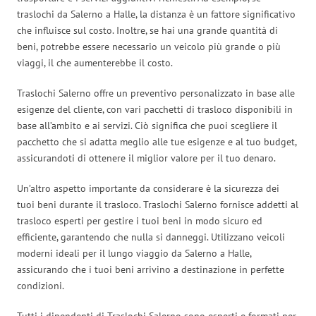
traslochi da Salerno a Halle, la distanza è un fattore significativo
che influisce sul costo. Inoltre, se hai una grande quantità di
beni, potrebbe essere necessario un veicolo più grande o più
viaggi, il che aumenterebbe il costo.
Traslochi Salerno offre un preventivo personalizzato in base alle
esigenze del cliente, con vari pacchetti di trasloco disponibili in
base all’ambito e ai servizi. Ciò significa che puoi scegliere il
pacchetto che si adatta meglio alle tue esigenze e al tuo budget,
assicurandoti di ottenere il miglior valore per il tuo denaro.
Un’altro aspetto importante da considerare è la sicurezza dei
tuoi beni durante il trasloco. Traslochi Salerno fornisce addetti al
trasloco esperti per gestire i tuoi beni in modo sicuro ed
efficiente, garantendo che nulla si danneggi. Utilizzano veicoli
moderni ideali per il lungo viaggio da Salerno a Halle,
assicurando che i tuoi beni arrivino a destinazione in perfette
condizioni.
Tutti i dipendenti di Traslochi Salerno sono esperti e formati per