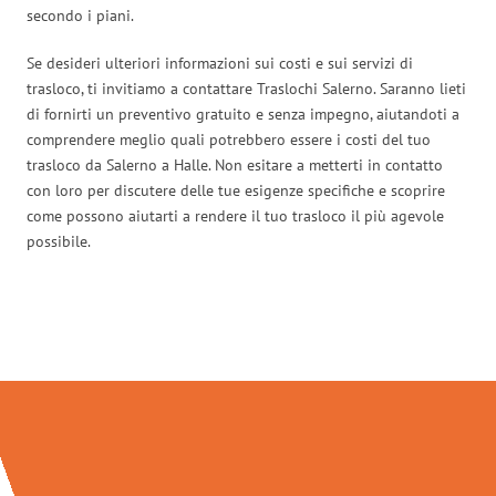
secondo i piani.
Se desideri ulteriori informazioni sui costi e sui servizi di
trasloco, ti invitiamo a contattare Traslochi Salerno. Saranno lieti
di fornirti un preventivo gratuito e senza impegno, aiutandoti a
comprendere meglio quali potrebbero essere i costi del tuo
trasloco da Salerno a Halle. Non esitare a metterti in contatto
con loro per discutere delle tue esigenze specifiche e scoprire
come possono aiutarti a rendere il tuo trasloco il più agevole
possibile.
Traslochi Salerno in numeri: