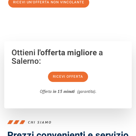
RICEVI UN'OFFERTA NON VINCOLANTE
100% non vincolante – Risposta garantita entro 15 minuti.
Ottieni
l'offerta migliore
a
Salerno:
RICEVI OFFERTA
Offerta
in 15 minuti
(garantita).
CHI SIAMO
Prezzi convenienti e servizio