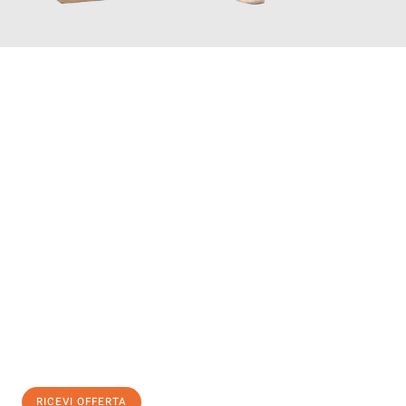
INFORMATI ORA
Scopri con Traslochi Salerno quanto può essere
facile e senza
stress il tuo trasloco a Salerno
. Il nostro team di esperti è
pronto ad assicurarti una transizione senza intoppi nella tua
nuova casa.
Ottieni subito
un'offerta non vincolante
e
risparmia € 100:
RICEVI OFFERTA
0299948957